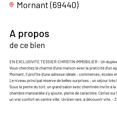
Mornant (69440)
A propos
de ce bien
EN EXCLUSIVITE TESSIER-CHRISTIN IMMOBILIER - Un duple
Vous cherchez le charme d’une maison avec la praticité d’un a
Mornant, il profite d’une adresse idéale : commerces, écoles et
Le niveau principal réserve de belles surprises : un séjour trè
Sous la pente du toit, un grand salon avec cheminée invite à la
chambre mansardée s’y ajoute, pleine de caractère. Cerise sur 
un vrai confort en centre ville. Un bien rare, à découvrir vite
(abonnement compris). Prix moyens des énergies indexés sur l'
http://www.georisques.gouv.fr