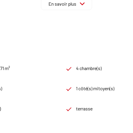
En savoir plus
,71 m²
4 chambre(s)
s)
1 côté(s) mitoyen(s)
)
terrasse