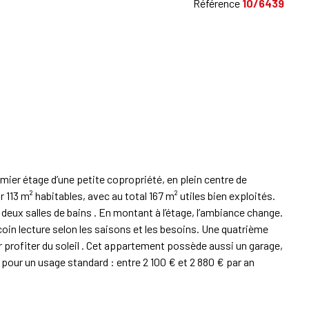
Référence
10/6439
ier étage d’une petite copropriété, en plein centre de
113 m² habitables, avec au total 167 m² utiles bien exploités.
deux salles de bains . En montant à l’étage, l’ambiance change.
 coin lecture selon les saisons et les besoins. Une quatrième
r profiter du soleil . Cet appartement possède aussi un garage,
e pour un usage standard : entre 2 100 € et 2 880 € par an
xposé sont disponibles sur le site Géorisques