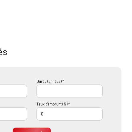
és
Durée (années) *
Taux d'emprunt (%) *