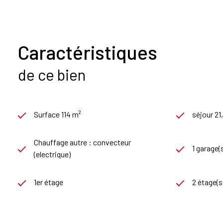
Caractéristiques
de ce bien
Surface 114 m²
séjour 21
Chauffage autre : convecteur
1 garage(
(electrique)
1er étage
2 étage(s