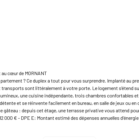
x au cœur de MORNANT
ppartement ? Ce duplex a tout pour vous surprendre. Implanté au prem
 transports sont littéralement à votre porte. Le logement s’étend sur 
s lumineux, une cuisine indépendante, trois chambres confortables et 
 détente et se réinvente facilement en bureau, en salle de jeux ou en
le gâteau : depuis cet étage, une terrasse privative vous attend pou
. - 312 000 € - DPE E: Montant estimé des dépenses annuelles d'énergi
année 2021. Les informations sur les risques auxquels ce bien est e