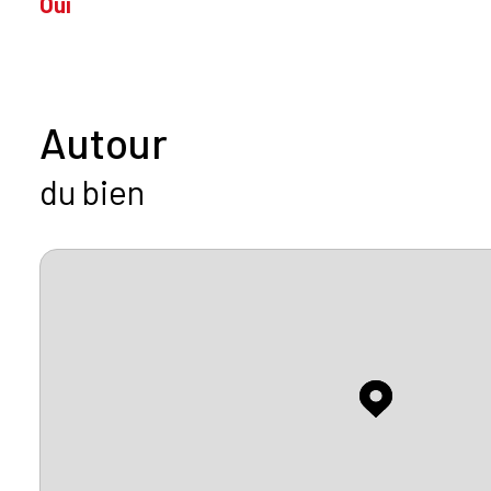
Oui
Autour
du bien