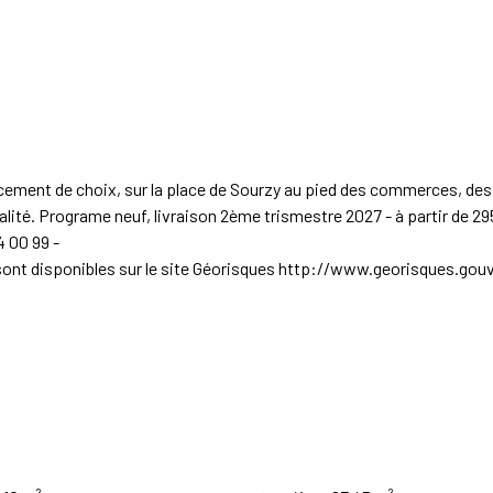
t de choix, sur la place de Sourzy au pied des commerces, des é
alité. Programe neuf, livraison 2ème trismestre 2027 - à partir de 2
 00 99 -
sont disponibles sur le site Géorisques http://www.georisques.gouv