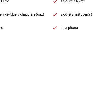
,10 m²
séjour 27,45 m²
 individuel : chaudière (gaz)
2 côté(s) mitoyen(s)
ne
interphone