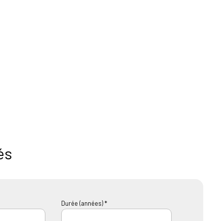
és
Durée (années) *