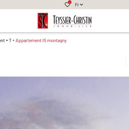
0
Fr
ent
T
Appartement t5 montagny