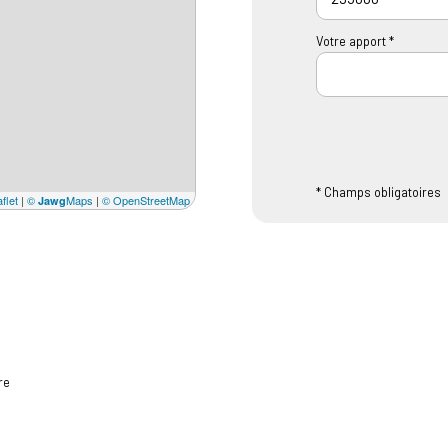
Votre apport *
* Champs obligatoires
flet
|
©
Maps
|
© OpenStreetMap
Jawg
re