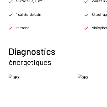
Surface 63,10 m²
carrez 63
1 salle(s) de bain
Chauffage
terrasse
visiopho
Diagnostics
énergétiques