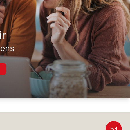
ir
iens