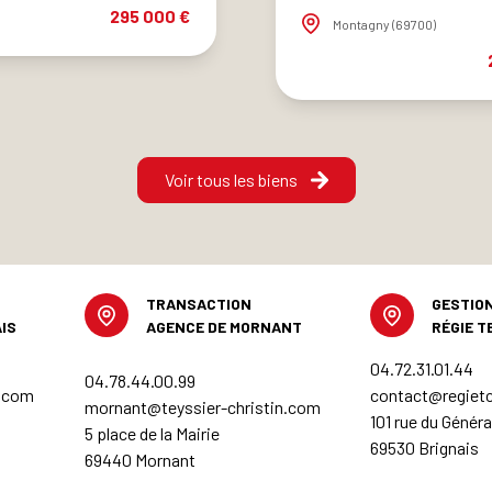
295 000 €
Montagny (69700)
Voir tous les biens
TRANSACTION
GESTION
IS
AGENCE DE MORNANT
RÉGIE T
04.72.31.01.44
04.78.44.00.99
n.com
contact@regietc
mornant@teyssier-christin.com
101 rue du Généra
5 place de la Mairie
69530 Brignais
69440 Mornant