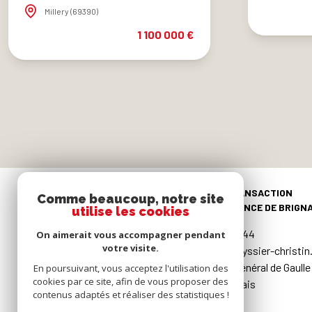
Millery (69390)
1 100 000 €
TRANSACTION
Comme beaucoup, notre site
AGENCE DE BRIGNA
utilise les cookies
04.78.05.10.44
On aimerait vous accompagner pendant
votre visite.
brignais@teyssier-christi
103 rue du Général de Gaulle
En poursuivant, vous acceptez l'utilisation des
cookies par ce site, afin de vous proposer des
69530 Brignais
contenus adaptés et réaliser des statistiques !