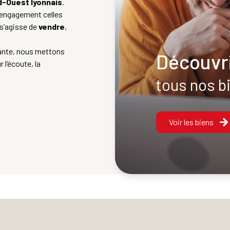
d-Ouest lyonnais
.
 engagement celles
 s’agisse de
vendre
,
tante, nous mettons
Découvr
l’écoute, la
ommes d’expérience,
tous nos b
e votre besoin et de
vec
Voir les biens
 du marché local. De
curiser votre projet
ion reste notre