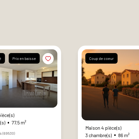
é
Prix en baisse
Coup de coeur
ièce(s)
(s)
77.5 m²
Maison 4 pièce(s)
ge
s (69530)
3 chambre(s)
86 m²