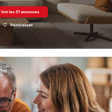
Voir les
37
annonces
Réinitialiser