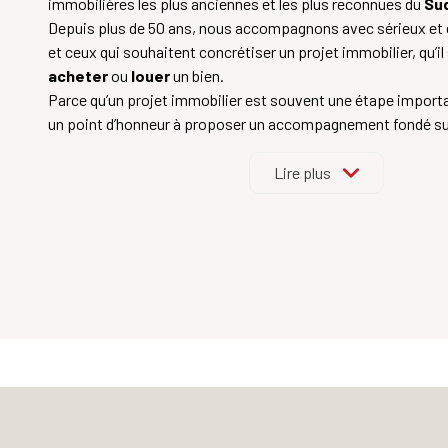
immobilières les plus anciennes et les plus reconnues du
Su
Depuis plus de 50 ans, nous accompagnons avec sérieux et
et ceux qui souhaitent concrétiser un projet immobilier, qu’il
acheter
ou
louer
un bien.
Parce qu’un projet immobilier est souvent une étape impor
un point d’honneur à proposer un accompagnement fondé sur 
transparence et la confiance. Nos conseillers, femmes et h
passionnés par leur métier, prennent le temps de comprendr
Lire plus
vous guider à chaque étape, avec rigueur et bienveillance.
Notre rôle est de vous accompagner dans votre démarche a
professionnalisme
,
loyauté
et une parfaite connaissance
l’estimation à la signature, nous restons à vos côtés pour sé
et vous permettre d’avancer sereinement.
Notre expérience est votre garantie
, et votre satisfact
priorité.