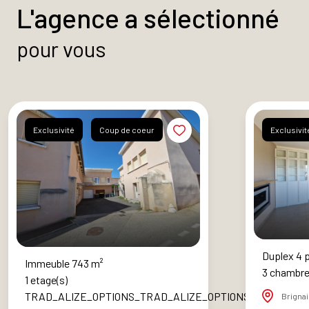
L'agence a sélectionné
pour vous
Exclusivité
Coup de coeur
Exclusivit
Duplex 4 p
Immeuble 743 m²
3 chambre
1 etage(s)
TRAD_ALIZE_OPTIONS_TRAD_ALIZE_OPTIONS_LABEL_eta
Brignai