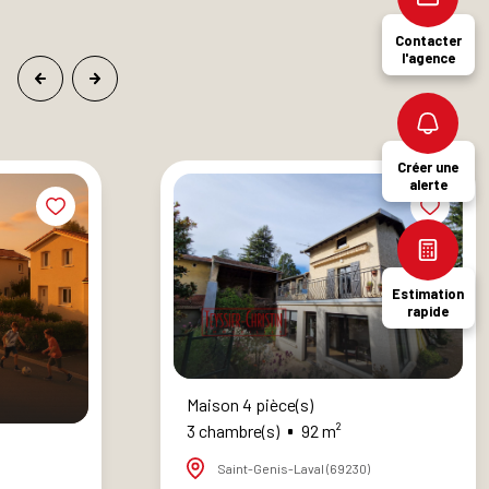
Contacter
l'agence
Créer une
alerte
Estimation
rapide
Maison 4 pièce(s)
3 chambre(s)
92 m²
Saint-Genis-Laval (69230)